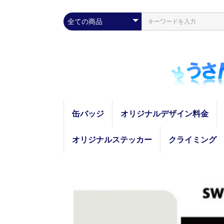
缶バッジ
オリジナルデザイン料金
オリジナルステッカー
クライミング
四角
丸型
ICカード