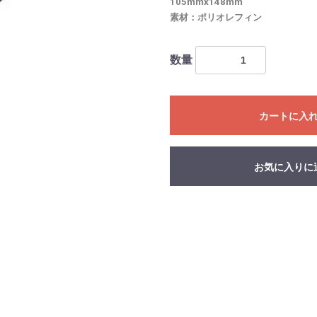
105mmx148mm
素材：ポリオレフィン
数量
カートに入
お気に入りに
お買い物を続ける
カートへ進む