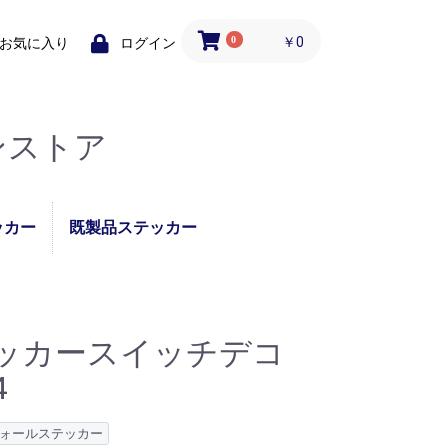
0
￥0
お気に入り
ログイン
ンストア
ッカー
既製品ステッカー
ステッカ
コロナ対策支援・応援
テーブル使用できませ
コロナ感染対策実施中
あおり運転録画ステッ
ソーシャルディスタン
テイクアウトOKステ
ご当地ステッカー
パンダ
ステッカー
んシール
ステッカー
カー
スステッカー
ッカー
テッカースイッチデコ
4
ォールステッカー