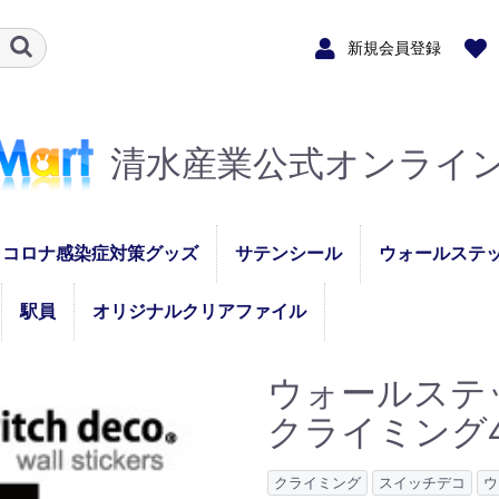
新規会員登録
清水産業公式オンライ
コロナ感染症対策グッズ
サテンシール
ウォールステ
マスクストラップ
非接触アクリルキーホ
デスクパーテーション
マスクハンガー
マスクケース
フェースガード
駅員
オリジナルクリアファイル
STAFFスタッフ縦
STAFFスタッフ横
PASSパス縦
PASSパス横
セミオーダー（名入
メガウォール
スイッチデコ
ルダー
れ）
ー
ウォールス
クライミング
クライミング
スイッチデコ
ウ