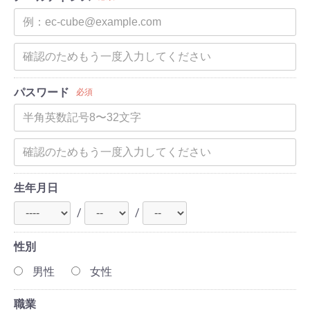
パスワード
必須
生年月日
/
/
性別
男性
女性
職業