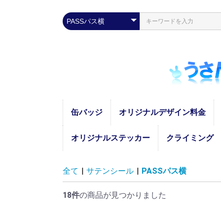
缶バッジ
オリジナルデザイン料金
オリジナルステッカー
クライミング
四角
丸型
ICカード
全て
|
サテンシール
|
PASSパス横
18件
の商品が見つかりました