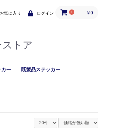
0
￥0
お気に入り
ログイン
ンストア
ッカー
既製品ステッカー
ステッカ
コロナ対策支援・応援
テーブル使用できませ
コロナ感染対策実施中
あおり運転録画ステッ
ソーシャルディスタン
テイクアウトOKステ
ご当地ステッカー
パンダ
ステッカー
んシール
ステッカー
カー
スステッカー
ッカー