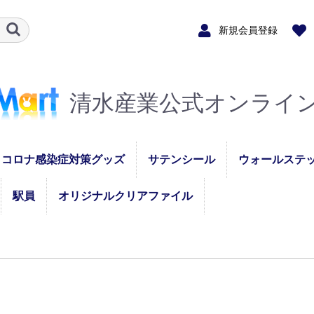
新規会員登録
清水産業公式オンライ
コロナ感染症対策グッズ
サテンシール
ウォールステ
マスクストラップ
非接触アクリルキーホ
デスクパーテーション
マスクハンガー
マスクケース
フェースガード
駅員
オリジナルクリアファイル
STAFFスタッフ縦
STAFFスタッフ横
PASSパス縦
PASSパス横
セミオーダー（名入
メガウォール
スイッチデコ
ルダー
れ）
ー