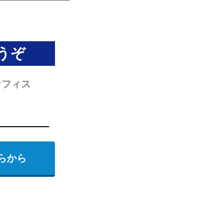
うぞ
オフィス
らから