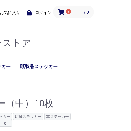
0
￥0
お気に入り
ログイン
ンストア
ッカー
既製品ステッカー
ステッカ
コロナ対策支援・応援
テーブル使用できませ
コロナ感染対策実施中
あおり運転録画ステッ
ソーシャルディスタン
テイクアウトOKステ
ご当地ステッカー
パンダ
ステッカー
んシール
ステッカー
カー
スステッカー
ッカー
ー（中）10枚
ッカー
店舗ステッカー
車ステッカー
ーダー