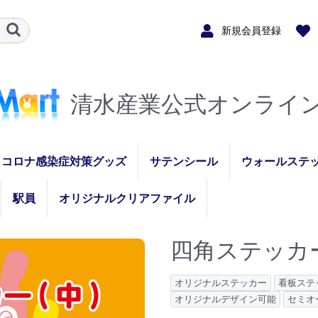
新規会員登録
清水産業公式オンライ
コロナ感染症対策グッズ
サテンシール
ウォールステ
マスクストラップ
非接触アクリルキーホ
デスクパーテーション
マスクハンガー
マスクケース
フェースガード
駅員
オリジナルクリアファイル
STAFFスタッフ縦
STAFFスタッフ横
PASSパス縦
PASSパス横
セミオーダー（名入
メガウォール
スイッチデコ
ルダー
れ）
ー
四角ステッカ
オリジナルステッカー
看板ステ
オリジナルデザイン可能
セミオ